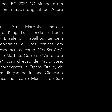
r da LPG 2024 "O Mundo e um
 com música original de André
a.
ersas Artes Marciais, sendo a
al o Kung Fu, onde é Penta
 Brasileiro. Trabalhou também
eografias e lutas cênicas em
Espetáculos, como "Os Sertões"
lso Martinez Corrêa e "Antônio e
a", com direção de Paulo José.
oreografou a Ópera Otello, de
om direção do italiano Giancarlo
co, no Teatro Municial de São