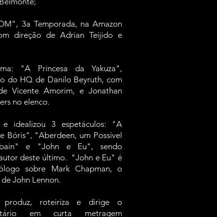
Belmonte;
DOM", 3a Temporada, na Amazon
om direção de Adrian Teijido e
a: "A Princesa da Yakuza
",
o do HQ de Danilo Beyruth
, com
 de Vicente Amorim
, e Jonathan
ers no elenco.
 e idealizou 3 espetáculos: "A
de Bóris", "Aberdeen, um Possível
bain" e "John e Eu", sendo
utor deste último. "John e Eu" é
logo sobre Mark Chapman, o
o de John Lennon.
produz, roteiriza e dirige o
ntário em curta metragem