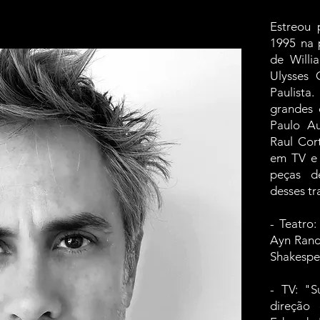
Estreou 
1995 na p
de Willi
Ulysses 
Paulist
grandes 
Paulo Au
Raul Cor
em TV e 
peças d
desses tr
- Teatro
Ayn Rand,
Shakespe
- TV: "
direção