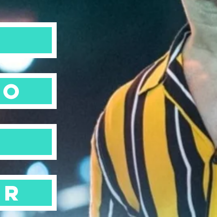
a
ão
o
or