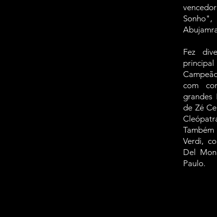
vencedo
Sonho",
Abujamr
Fez div
princip
Campeão
com cor
grandes 
de Zé Ce
Cleópatr
Também c
Verdi, c
Del Mona
Paulo.