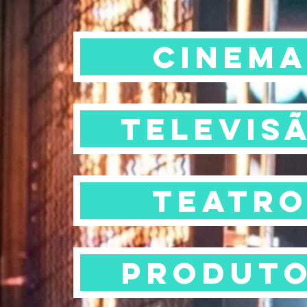
cinem
Televis
teatr
Produt